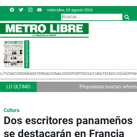
miércoles, 05 agosto 2026
LÍTICA
ECONOMÍA
INTERNACIONALES
DEPORTES
CULTURA
TECNOLOGÍA
OPIN
Propuestas buscan reformas
Cultura
Dos escritores panameños
se destacarán en Francia