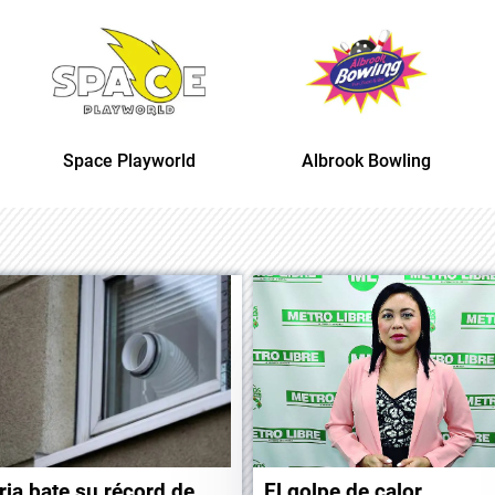
Space Playworld
Albrook Bowling
ria bate su récord de
El golpe de calor