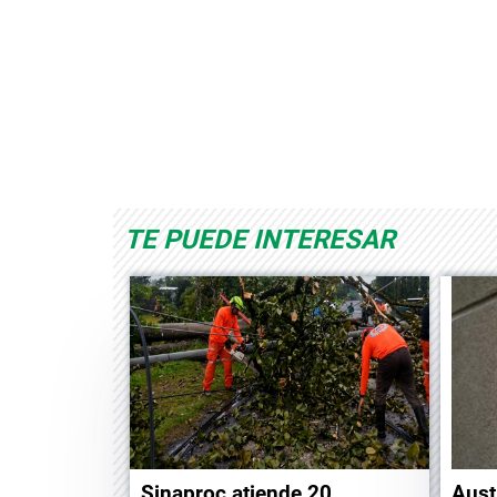
Space Playworld
Albrook Bowling
TE PUEDE INTERESAR
Sinaproc atiende 20
Aust