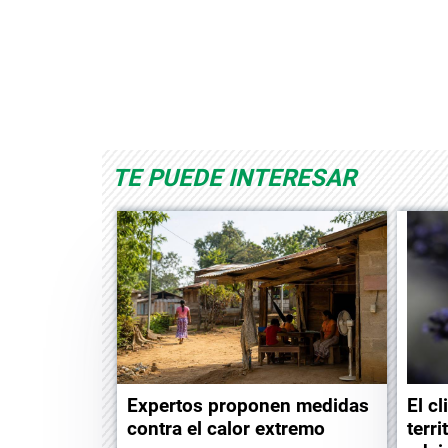
d
Albrook Bowling
Space Playworld
TE PUEDE INTERESAR
Expertos proponen medidas
El c
contra el calor extremo
terr