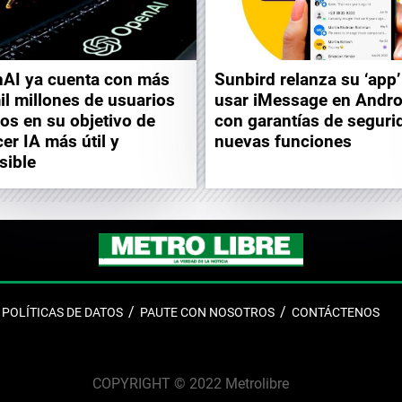
AI ya cuenta con más
Sunbird relanza su ‘app’
il millones de usuarios
usar iMessage en Andro
vos en su objetivo de
con garantías de seguri
cer IA más útil y
nuevas funciones
sible
POLÍTICAS DE DATOS
PAUTE CON NOSOTROS
CONTÁCTENOS
COPYRIGHT © 2022 Metrolibre