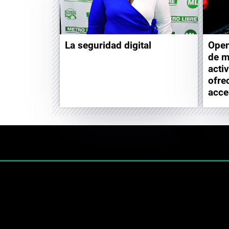
La seguridad digital
Open
de m
acti
ofre
acce