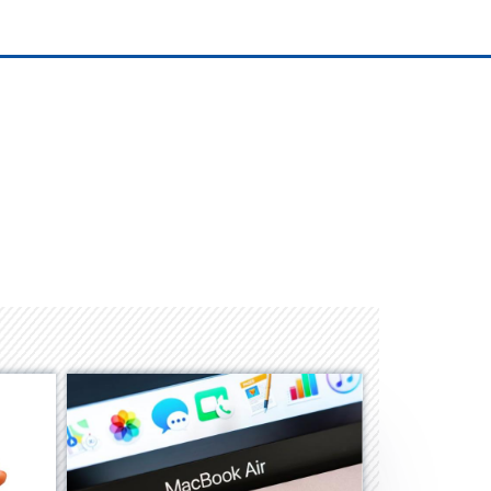
Space Playworld
Albrook Bowling