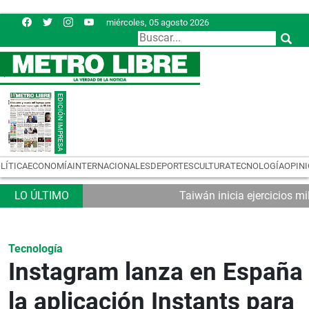
miércoles, 05 agosto 2026
LÍTICA
ECONOMÍA
INTERNACIONALES
DEPORTES
CULTURA
TECNOLOGÍA
OPIN
Taiwán inicia ejercicios mi
Tecnología
Instagram lanza en España
la aplicación Instants para