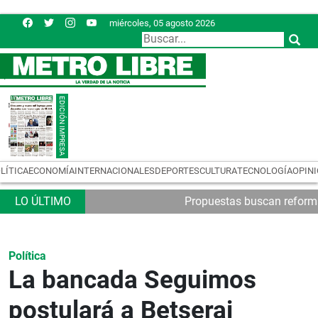
miércoles, 05 agosto 2026
LÍTICA
ECONOMÍA
INTERNACIONALES
DEPORTES
CULTURA
TECNOLOGÍA
OPIN
Propuestas buscan reformas
Política
La bancada Seguimos
postulará a Betserai