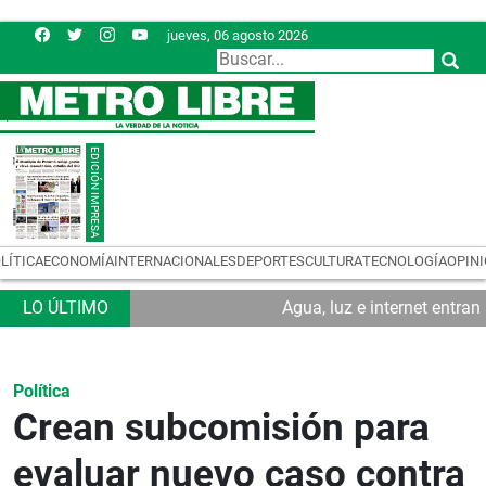
jueves, 06 agosto 2026
LÍTICA
ECONOMÍA
INTERNACIONALES
DEPORTES
CULTURA
TECNOLOGÍA
OPIN
Agua, luz e internet entra
Política
Crean subcomisión para
evaluar nuevo caso contra