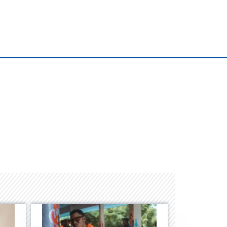
Space Playworld
Albrook Bowling