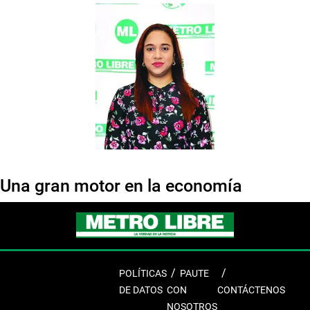
Una gran motor en la economía
POLÍTICAS
PAUTE
DE DATOS
CON
CONTÁCTENOS
NOSOTROS