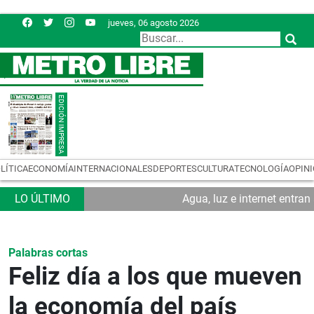
jueves, 06 agosto 2026
LÍTICA
ECONOMÍA
INTERNACIONALES
DEPORTES
CULTURA
TECNOLOGÍA
OPIN
Agua, luz e internet entra
Palabras cortas
Feliz día a los que mueven
la economía del país