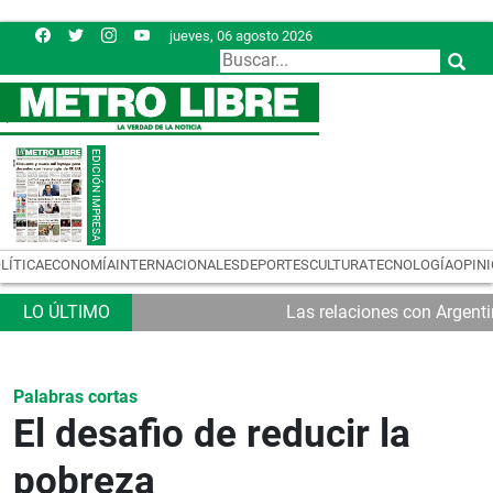
jueves, 06 agosto 2026
LÍTICA
ECONOMÍA
INTERNACIONALES
DEPORTES
CULTURA
TECNOLOGÍA
OPIN
Las relaciones con Argent
Palabras cortas
El desafio de reducir la
pobreza