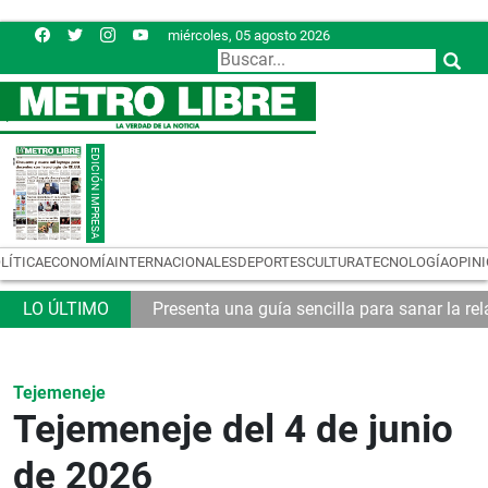
miércoles, 05 agosto 2026
LÍTICA
ECONOMÍA
INTERNACIONALES
DEPORTES
CULTURA
TECNOLOGÍA
OPIN
emas logísticos
Presenta una guía sencilla para sanar la rel
Tejemeneje
Tejemeneje del 4 de junio
de 2026