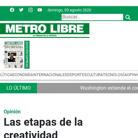
domingo, 09 agosto 2026
LÍTICA
ECONOMÍA
INTERNACIONALES
DEPORTES
CULTURA
TECNOLOGÍA
OPIN
Washington extiende el con
Opinión
Las etapas de la
creatividad