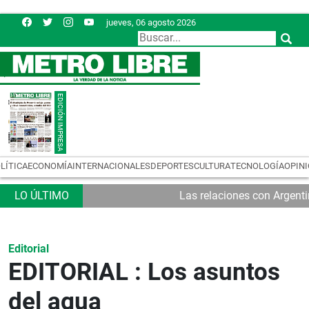
jueves, 06 agosto 2026
LÍTICA
ECONOMÍA
INTERNACIONALES
DEPORTES
CULTURA
TECNOLOGÍA
OPIN
Las relaciones con Argent
Editorial
EDITORIAL : Los asuntos
del agua