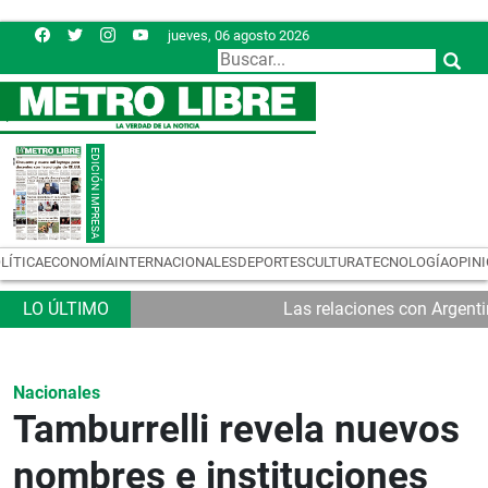
jueves, 06 agosto 2026
LÍTICA
ECONOMÍA
INTERNACIONALES
DEPORTES
CULTURA
TECNOLOGÍA
OPIN
Las relaciones con Argent
Nacionales
Tamburrelli revela nuevos
nombres e instituciones