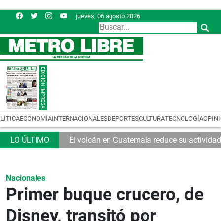
jueves, 06 agosto 2026
LÍTICA
ECONOMÍA
INTERNACIONALES
DEPORTES
CULTURA
TECNOLOGÍA
OPIN
El volcán en Guatemala reduce su actividad
Nacionales
Primer buque crucero, de
Disney, transitó por