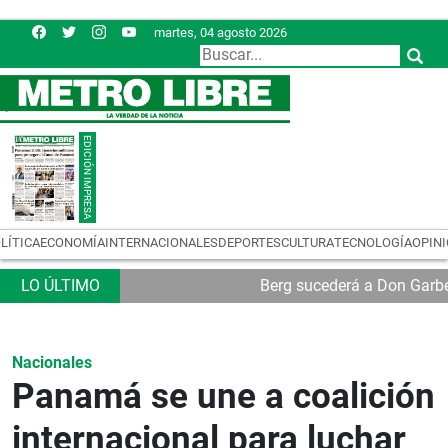
martes, 04 agosto 2026
LÍTICA
ECONOMÍA
INTERNACIONALES
DEPORTES
CULTURA
TECNOLOGÍA
OPIN
Berg sucederá a Don Garb
Nacionales
Panamá se une a coalición
internacional para luchar