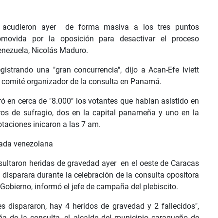
acudieron ayer de forma masiva a los tres puntos
omovida por la oposición para desactivar el proceso
enezuela, Nicolás Maduro.
egistrando una "gran concurrencia", dijo a Acan-Efe Iviett
el comité organizador de la consulta en Panamá.
ró en cerca de "8.000" los votantes que habían asistido en
tros de sufragio, dos en la capital panameña y uno en la
otaciones inicaron a las 7 am.
nada venezolana
sultaron heridas de gravedad ayer en el oeste de Caracas
isparara durante la celebración de la consulta opositora
 Gobierno, informó el jefe de campaña del plebiscito.
es dispararon, hay 4 heridos de gravedad y 2 fallecidos",
ña de la consulta, el alcalde del municipio caraqueño de