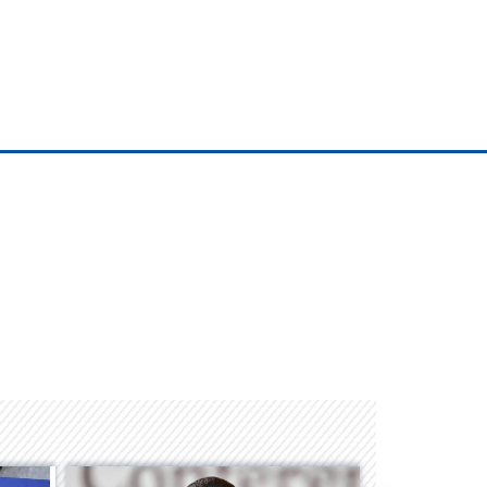
Space Playworld
Albrook Bowling