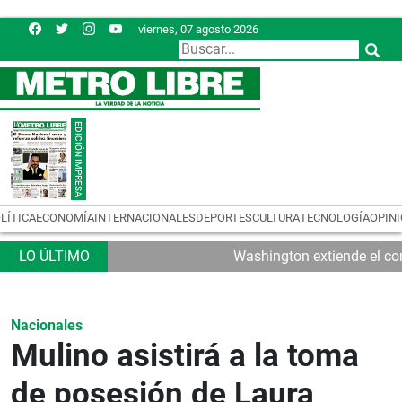
viernes, 07 agosto 2026
LÍTICA
ECONOMÍA
INTERNACIONALES
DEPORTES
CULTURA
TECNOLOGÍA
OPIN
Washington extiende el con
Nacionales
Mulino asistirá a la toma
de posesión de Laura