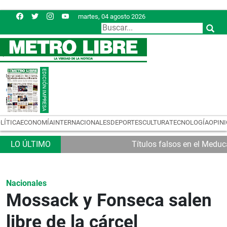
martes, 04 agosto 2026
LÍTICA
ECONOMÍA
INTERNACIONALES
DEPORTES
CULTURA
TECNOLOGÍA
OPIN
Títulos falsos en el Meduca: 380 indiciados
Nacionales
Mossack y Fonseca salen
libre de la cárcel