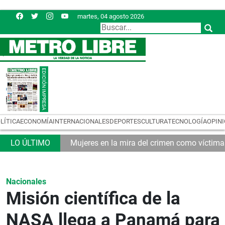
martes, 04 agosto 2026
LÍTICA
ECONOMÍA
INTERNACIONALES
DEPORTES
CULTURA
TECNOLOGÍA
OPIN
tributario
Mujeres en la mira del crimen como víctim
Nacionales
Misión científica de la
NASA llega a Panamá para