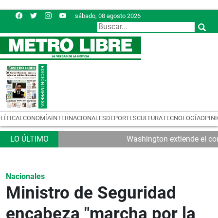
sábado, 08 agosto 2026
LÍTICA
ECONOMÍA
INTERNACIONALES
DEPORTES
CULTURA
TECNOLOGÍA
OPIN
Washington extiende el con
Nacionales
Ministro de Seguridad
encabeza "marcha por la