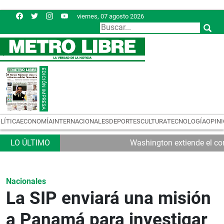
viernes, 07 agosto 2026
LÍTICA
ECONOMÍA
INTERNACIONALES
DEPORTES
CULTURA
TECNOLOGÍA
OPIN
Washington extiende el con
Nacionales
La SIP enviará una misión
a Panamá para investigar