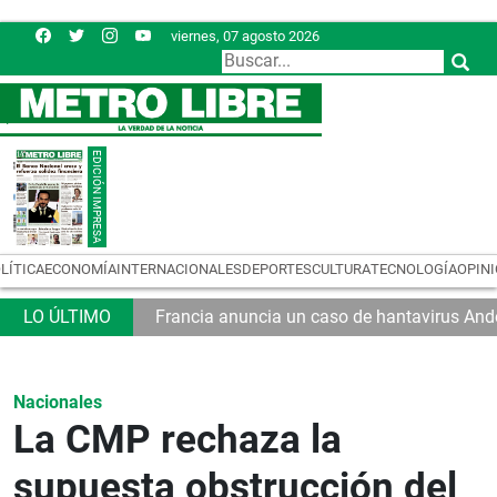
viernes, 07 agosto 2026
LÍTICA
ECONOMÍA
INTERNACIONALES
DEPORTES
CULTURA
TECNOLOGÍA
OPIN
Francia anuncia un caso de hantavirus And
Nacionales
La CMP rechaza la
supuesta obstrucción del