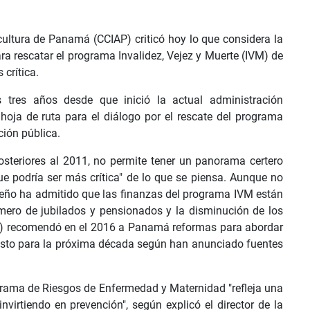
cultura de Panamá (CCIAP) criticó hoy lo que considera la
ra rescatar el programa Invalidez, Vejez y Muerte (IVM) de
 crítica.
 tres años desde que inició la actual administración
oja de ruta para el diálogo por el rescate del programa
ción pública.
posteriores al 2011, no permite tener un panorama certero
ue podría ser más crítica" de lo que se piensa. Aunque no
meño ha admitido que las finanzas del programa IVM están
mero de jubilados y pensionados y la disminución de los
MI) recomendó en el 2016 a Panamá reformas para abordar
visto para la próxima década según han anunciado fuentes
grama de Riesgos de Enfermedad y Maternidad "refleja una
nvirtiendo en prevención", según explicó el director de la