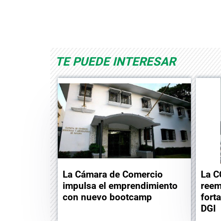
d
Albrook Bowling
Space Playworld
TE PUEDE INTERESAR
La Cámara de Comercio
La C
impulsa el emprendimiento
reem
con nuevo bootcamp
forta
DGI