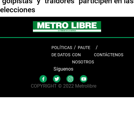
"golpistas" y "traidores" participen en las
elecciones
POLÍTICAS
PAUTE
DE DATOS
CON
CONTÁCTENOS
NOSOTROS
Síguenos
COPYRIGHT © 2022 Metrolibre