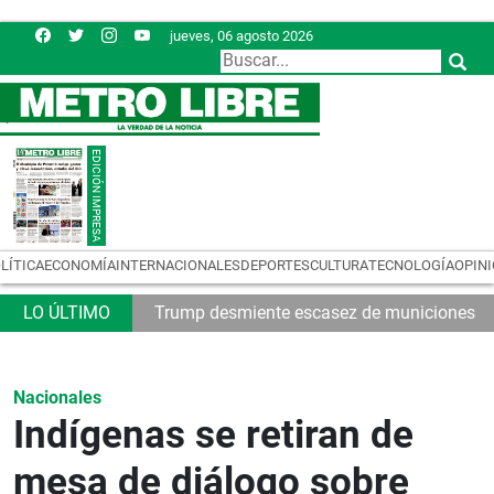
jueves, 06 agosto 2026
LÍTICA
ECONOMÍA
INTERNACIONALES
DEPORTES
CULTURA
TECNOLOGÍA
OPIN
32
Trump desmiente escasez de municiones
Nacionales
Indígenas se retiran de
mesa de diálogo sobre