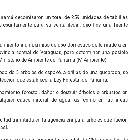
namá decomisaron un total de 259 unidades de tablillas
resuntamente para su venta ilegal, dijo hoy una fuente
 seguimiento a un permiso de uso doméstico de la madera en
ovincia central de Veraguas, para determinar una posible
el Ministerio de Ambiente de Panamá (MiAmbiente).
oda de 5 árboles de espavé, a orillas de una quebrada, se
tección que establece la Ley Forestal de Panamá.
amiento forestal, dañar o destruir árboles o arbustos en
alquier cauce natural de agua, así como en las áreas
citud tramitada en la agencia era para árboles que fueron
así.
ron que se había comprado un total de 259 unidades de