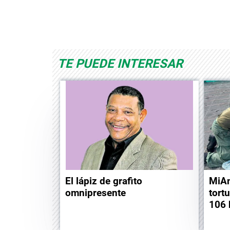
pace Playworld
Albrook Bowling
Spa
TE PUEDE INTERESAR
El lápiz de grafito
MiAm
omnipresente
tort
106 