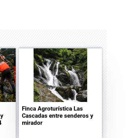
Playworld
Albrook Bowling
Finca Agroturística Las
 y
Cascadas entre senderos y
4
mirador