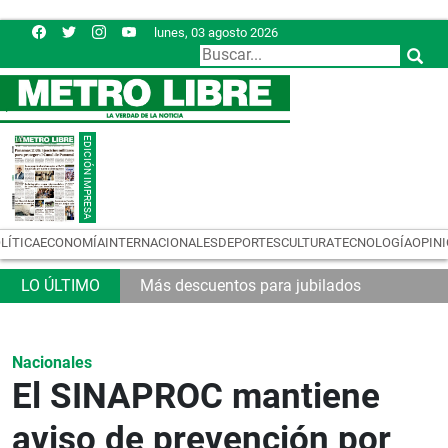
lunes, 03 agosto 2026
LÍTICA
ECONOMÍA
INTERNACIONALES
DEPORTES
CULTURA
TECNOLOGÍA
OPIN
Más descuentos para jubilados
Nacionales
El SINAPROC mantiene
aviso de prevención por