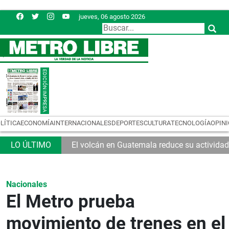
jueves, 06 agosto 2026
LÍTICA
ECONOMÍA
INTERNACIONALES
DEPORTES
CULTURA
TECNOLOGÍA
OPIN
El volcán en Guatemala reduce su actividad
Nacionales
El Metro prueba
movimiento de trenes en el