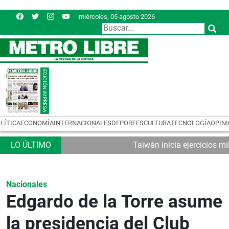
miércoles, 05 agosto 2026
LÍTICA
ECONOMÍA
INTERNACIONALES
DEPORTES
CULTURA
TECNOLOGÍA
OPIN
Taiwán inicia ejercicios mi
Nacionales
Edgardo de la Torre asume
la presidencia del Club