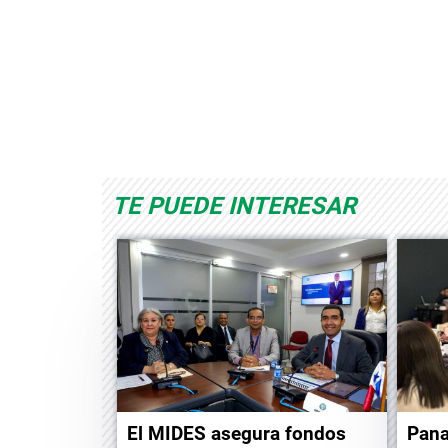
Space Playworld
Albrook Bowling
TE PUEDE INTERESAR
Pana
El MIDES asegura fondos