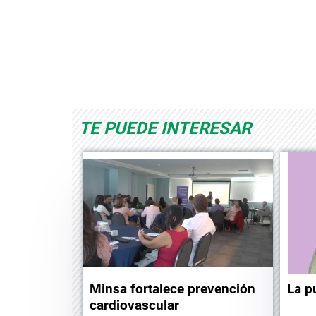
ce Playworld
Albrook Bowling
Space
TE PUEDE INTERESAR
Minsa fortalece prevención
La p
cardiovascular