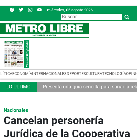
miércoles, 05 agosto 2026
LÍTICA
ECONOMÍA
INTERNACIONALES
DEPORTES
CULTURA
TECNOLOGÍA
OPIN
emas logísticos
Presenta una guía sencilla para sanar la rel
Nacionales
Cancelan personería
Jurídica de la Cooperativa