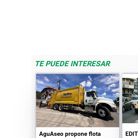
Albrook Bowling
Space Playworld
TE PUEDE INTERESAR
AguAseo propone flota
EDIT