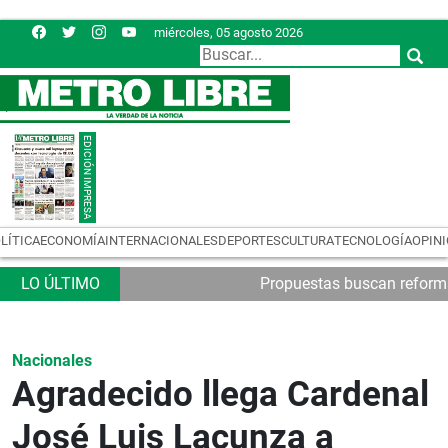
miércoles, 05 agosto 2026
LÍTICA
ECONOMÍA
INTERNACIONALES
DEPORTES
CULTURA
TECNOLOGÍA
OPIN
Propuestas buscan reformas
Nacionales
Agradecido llega Cardenal
José Luis Lacunza a