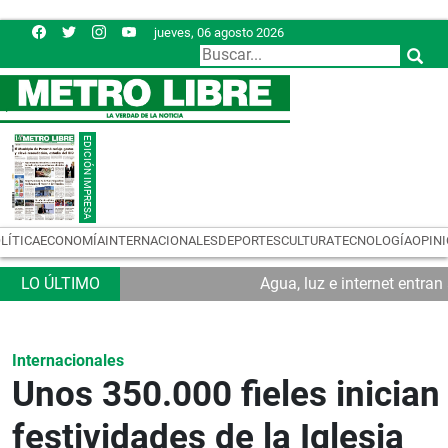
jueves, 06 agosto 2026
LÍTICA
ECONOMÍA
INTERNACIONALES
DEPORTES
CULTURA
TECNOLOGÍA
OPIN
Agua, luz e internet entra
Internacionales
Unos 350.000 fieles inician
festividades de la Iglesia