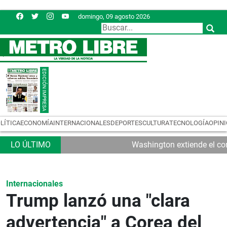
domingo, 09 agosto 2026
LÍTICA
ECONOMÍA
INTERNACIONALES
DEPORTES
CULTURA
TECNOLOGÍA
OPIN
Washington extiende el con
Internacionales
Trump lanzó una "clara
advertencia" a Corea del