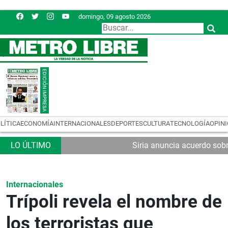
domingo, 09 agosto 2026
LÍTICA
ECONOMÍA
INTERNACIONALES
DEPORTES
CULTURA
TECNOLOGÍA
OPIN
Siria anuncia acuerdo sobr
Internacionales
Trípoli revela el nombre de
los terroristas que