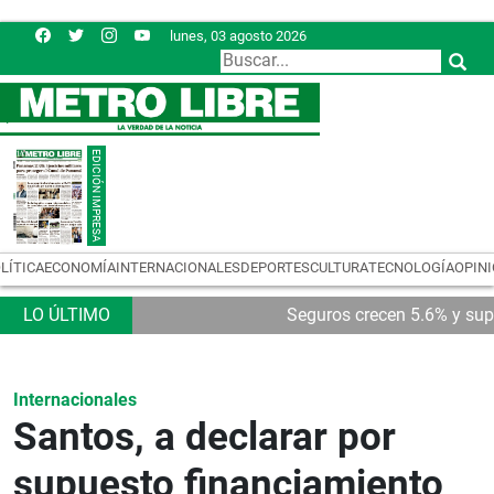
lunes, 03 agosto 2026
LÍTICA
ECONOMÍA
INTERNACIONALES
DEPORTES
CULTURA
TECNOLOGÍA
OPIN
Seguros crecen 5.6% y sup
Internacionales
Santos, a declarar por
supuesto financiamiento