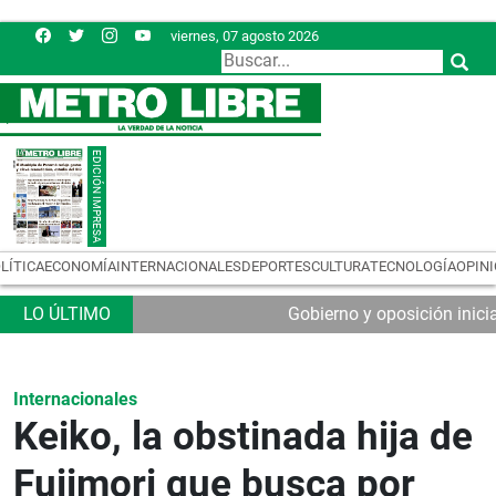
viernes, 07 agosto 2026
LÍTICA
ECONOMÍA
INTERNACIONALES
DEPORTES
CULTURA
TECNOLOGÍA
OPIN
Gobierno y oposición inic
Internacionales
Keiko, la obstinada hija de
Fujimori que busca por