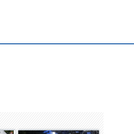
Space Playworld
Albrook Bowling