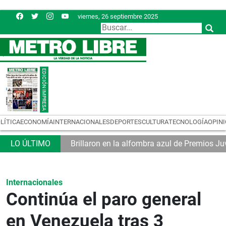
viernes, 26 septiembre 2025
LÍTICA
ECONOMÍA
INTERNACIONALES
DEPORTES
CULTURA
TECNOLOGÍA
OPIN
co
Brillaron en la alfombra azul de Premios J
Internacionales
Continúa el paro general
en Venezuela tras 3