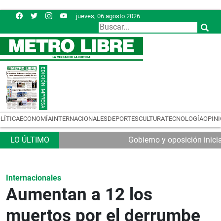
jueves, 06 agosto 2026
LÍTICA
ECONOMÍA
INTERNACIONALES
DEPORTES
CULTURA
TECNOLOGÍA
OPIN
Gobierno y oposición inic
Internacionales
Aumentan a 12 los
muertos por el derrumbe