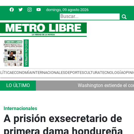
domingo, 09 agosto 2026
LÍTICA
ECONOMÍA
INTERNACIONALES
DEPORTES
CULTURA
TECNOLOGÍA
OPIN
Washington extiende el con
Internacionales
A prisión exsecretario de
primera dama hondureña