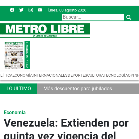
lunes, 03 agosto 2026
LÍTICA
ECONOMÍA
INTERNACIONALES
DEPORTES
CULTURA
TECNOLOGÍA
OPIN
Más descuentos para jubilados
Economía
Venezuela: Extienden por
quinta vez vigencia del