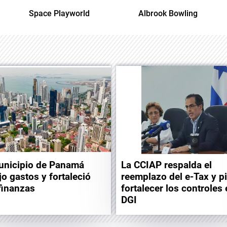
Space Playworld
Albrook Bowling
unicipio de Panamá
La CCIAP respalda el
jo gastos y fortaleció
reemplazo del e-Tax y p
finanzas
fortalecer los controles 
DGI