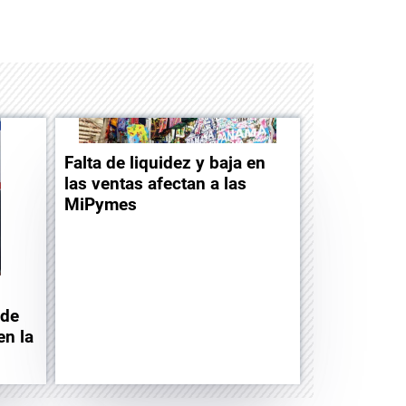
Space Playworld
Albrook Bowling
Falta de liquidez y baja en
las ventas afectan a las
MiPymes
ide
en la