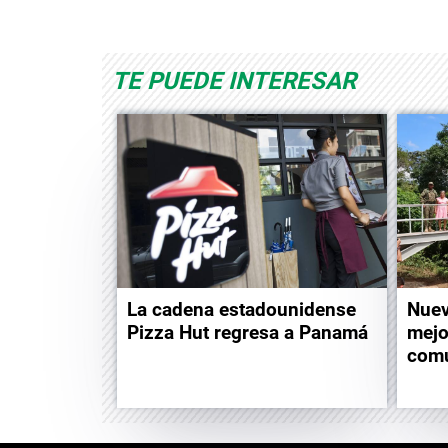
Space Playworld
Albrook Bowling
TE PUEDE INTERESAR
La cadena estadounidense
Nuev
Pizza Hut regresa a Panamá
mejo
comu