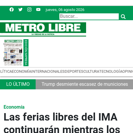
jueves, 06 agosto 2026
LÍTICA
ECONOMÍA
INTERNACIONALES
DEPORTES
CULTURA
TECNOLOGÍA
OPIN
32
Trump desmiente escasez de municiones
Economía
Las ferias libres del IMA
continuarán mientras los