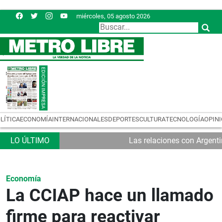
miércoles, 05 agosto 2026
LÍTICA
ECONOMÍA
INTERNACIONALES
DEPORTES
CULTURA
TECNOLOGÍA
OPIN
Las relaciones con Argent
Economía
La CCIAP hace un llamado
firme para reactivar