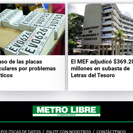
aso de las placas
El MEF adjudicó $369.2
culares por problemas
millones en subasta de
sticos
Letras del Tesoro
POLÍTICAS DE DATOS
PAUTE CON NOSOTROS
CONTÁCTENOS