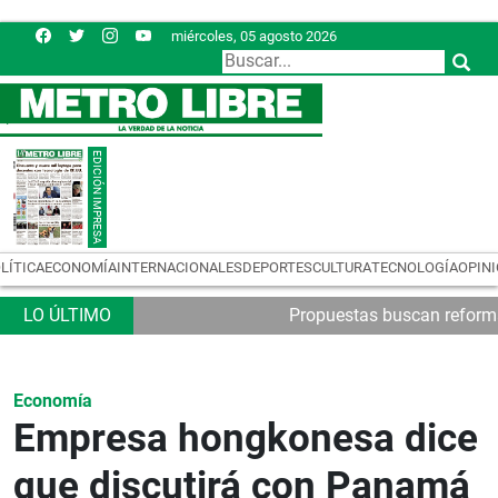
miércoles, 05 agosto 2026
LÍTICA
ECONOMÍA
INTERNACIONALES
DEPORTES
CULTURA
TECNOLOGÍA
OPIN
Propuestas buscan reformas
Economía
Empresa hongkonesa dice
que discutirá con Panamá